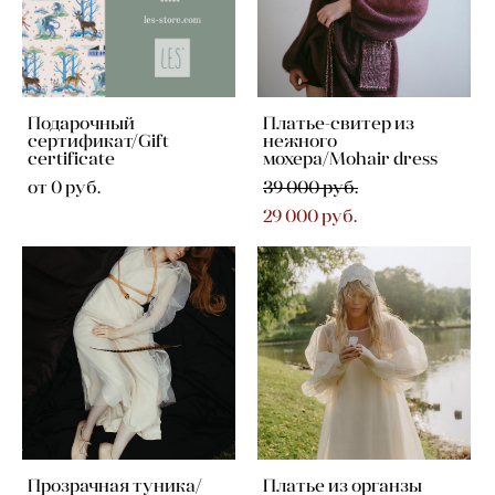
Подарочный
Платье-свитер из
сертификат/Gift
нежного
certificate
мохера/Mohair dress
от 0 pуб.
39 000 pуб.
29 000 pуб.
Прозрачная туника/
Платье из органзы