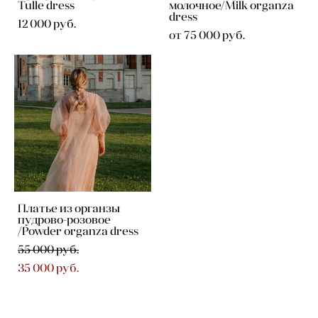
Tulle dress
молочное/Milk organza
dress
12 000 pуб.
от 75 000 pуб.
Платье из органзы
пудрово-розовое
/Powder organza dress
55 000 pуб.
35 000 pуб.