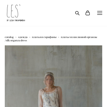
catalog
>
одежда
>
платья и сарафаны
>
платье из шелковой органзы
/silk organza dress