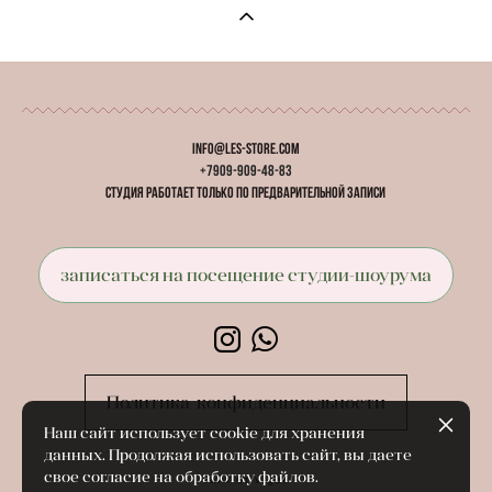
info@les-store.com
+7909-909-48-83
студия работает
только
по предварительной записи
записаться на посещение студии-шоурума
Политика конфиденциальности
Наш сайт использует cookie для хранения
данных. Продолжая использовать сайт, вы даете
свое согласие на обработку файлов.
сайт от vigbo