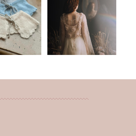
Кружевная манишка
“Розы”
е воротники
35 000 pуб.
500 pуб.
25 000 pуб.