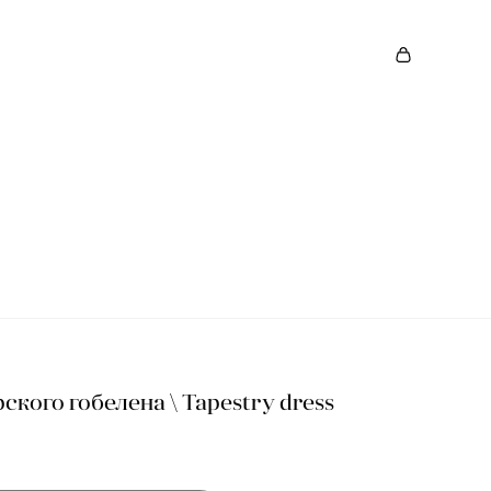
S
ского гобелена \ Tapestry dress