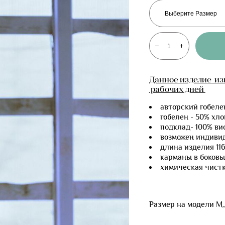
Выберите Размер
Данное изделие изг
рабочих дней
авторский гобел
гобелен - 50% хл
подклад- 100% ви
возможен индиви
длина изделия 11
карманы в боковы
химическая чист
Размер на модели M,