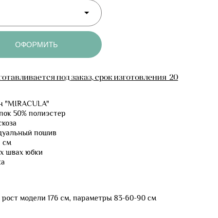
ОФОРМИТЬ
отавливается под заказ, срок изготовления 20
ен "MIRACULA"
опок 50% полиэстер
скоза
дуальный пошив
6 см
х швах юбки
ка
 рост модели 176 см, параметры 83-60-90 см