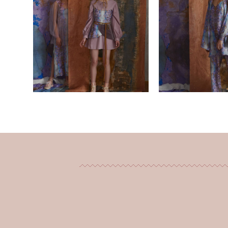
Шелковый к
Шелковый корсет/ Silk
тройка в пи
corset
стиле/ Pajam
от 27 000 pуб.
от 40 000 