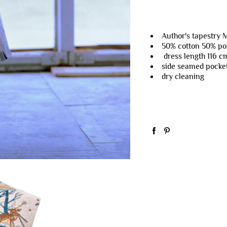
Author's tapestr
50% cotton 50% po
dress length 116 
side seamed pocke
dry cleaning