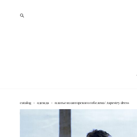
catalog
>
одежда
>
платье из авторского гобелена \ tapestry dress