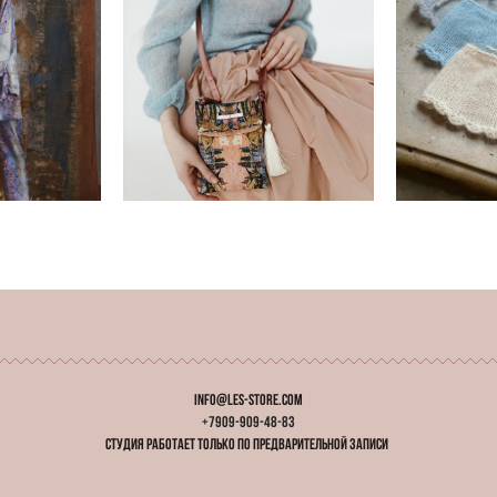
остюм-
Шелковая сумочка в
жамном
ассортименте/ Silk little
Вязаны
a Silk
bag
7 
pуб.
11 000 pуб.
info@les-store.com
+7909-909-48-83
студия работает
только
по предварительной записи