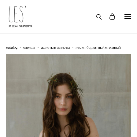
catalog
>
одежда
>
жакеты и жилеты
>
жилет бархатный стеганый